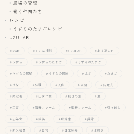
農場の管理
働く仲間たち
レシピ
うずらのたまごレシピ
UZULAB
staff
TikTok撮影
UZULAB
ある夏の日
うずら
うずらのたまご
うずらのたまご
うずらの部屋
うずらの部屋
えさ
たまご
ひな
体験
入卵
公開
内定式
内定者
出荷作業
初日の出
夏
工事
幡野ファーム
幡野ファーム
引っ越し
忘年会
成鶉
成鶉舎
掃除
新入社員
日常
日常紹介
水撒き