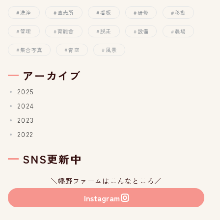
洗浄
直売所
看板
研修
移動
管理
育雛舎
脱走
設備
農場
集合写真
青空
風景
アーカイブ
2025
2024
2023
2022
SNS更新中
＼幡野ファームはこんなところ／
Instagram