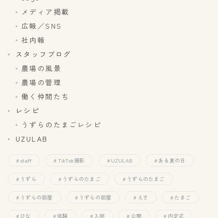
メディア掲載
広報／SNS
社内報
スタッフブログ
農場の風景
農場の管理
働く仲間たち
レシピ
うずらのたまごレシピ
UZULAB
staff
TikTok撮影
UZULAB
ある夏の日
うずら
うずらのたまご
うずらのたまご
うずらの部屋
うずらの部屋
えさ
たまご
ひな
体験
入卵
公開
内定式