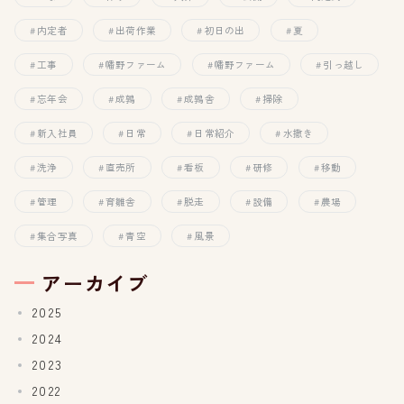
内定者
出荷作業
初日の出
夏
工事
幡野ファーム
幡野ファーム
引っ越し
忘年会
成鶉
成鶉舎
掃除
新入社員
日常
日常紹介
水撒き
洗浄
直売所
看板
研修
移動
管理
育雛舎
脱走
設備
農場
集合写真
青空
風景
アーカイブ
2025
2024
2023
2022