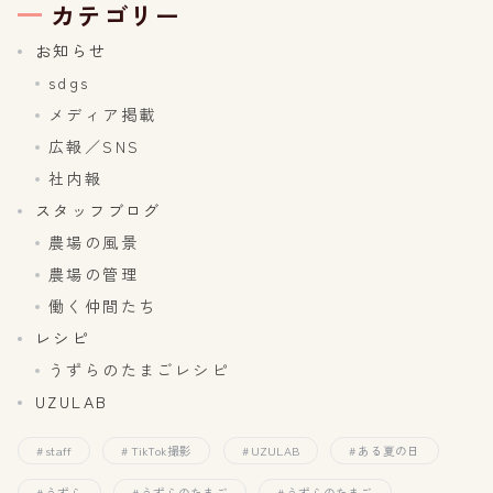
カテゴリー
お知らせ
sdgs
メディア掲載
広報／SNS
社内報
スタッフブログ
農場の風景
農場の管理
働く仲間たち
レシピ
うずらのたまごレシピ
UZULAB
staff
TikTok撮影
UZULAB
ある夏の日
うずら
うずらのたまご
うずらのたまご