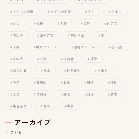
うずらの部屋
うずらの部屋
えさ
たまご
ひな
体験
入卵
公開
内定式
内定者
出荷作業
初日の出
夏
工事
幡野ファーム
幡野ファーム
引っ越し
忘年会
成鶉
成鶉舎
掃除
新入社員
日常
日常紹介
水撒き
洗浄
直売所
看板
研修
移動
管理
育雛舎
脱走
設備
農場
集合写真
青空
風景
アーカイブ
2025