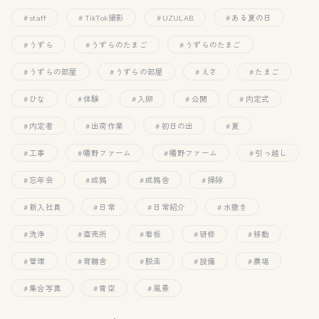
staff
TikTok撮影
UZULAB
ある夏の日
うずら
うずらのたまご
うずらのたまご
うずらの部屋
うずらの部屋
えさ
たまご
ひな
体験
入卵
公開
内定式
内定者
出荷作業
初日の出
夏
工事
幡野ファーム
幡野ファーム
引っ越し
忘年会
成鶉
成鶉舎
掃除
新入社員
日常
日常紹介
水撒き
洗浄
直売所
看板
研修
移動
管理
育雛舎
脱走
設備
農場
集合写真
青空
風景