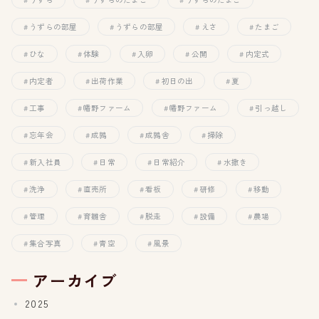
うずらの部屋
うずらの部屋
えさ
たまご
ひな
体験
入卵
公開
内定式
内定者
出荷作業
初日の出
夏
工事
幡野ファーム
幡野ファーム
引っ越し
忘年会
成鶉
成鶉舎
掃除
新入社員
日常
日常紹介
水撒き
洗浄
直売所
看板
研修
移動
管理
育雛舎
脱走
設備
農場
集合写真
青空
風景
アーカイブ
2025