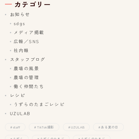
カテゴリー
お知らせ
sdgs
メディア掲載
広報／SNS
社内報
スタッフブログ
農場の風景
農場の管理
働く仲間たち
レシピ
うずらのたまごレシピ
UZULAB
staff
TikTok撮影
UZULAB
ある夏の日
うずら
うずらのたまご
うずらのたまご