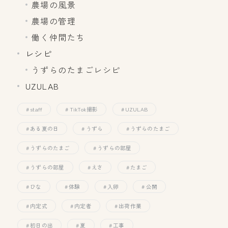
農場の風景
農場の管理
働く仲間たち
レシピ
うずらのたまごレシピ
UZULAB
staff
TikTok撮影
UZULAB
ある夏の日
うずら
うずらのたまご
うずらのたまご
うずらの部屋
うずらの部屋
えさ
たまご
ひな
体験
入卵
公開
内定式
内定者
出荷作業
初日の出
夏
工事