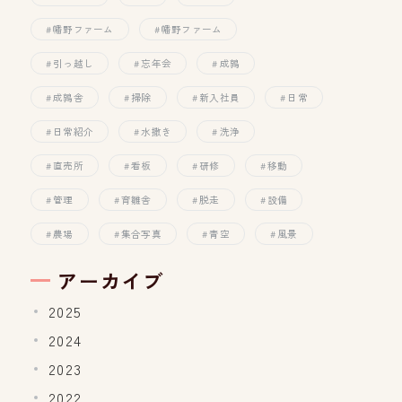
幡野ファーム
幡野ファーム
引っ越し
忘年会
成鶉
成鶉舎
掃除
新入社員
日常
日常紹介
水撒き
洗浄
直売所
看板
研修
移動
管理
育雛舎
脱走
設備
農場
集合写真
青空
風景
アーカイブ
2025
2024
2023
2022