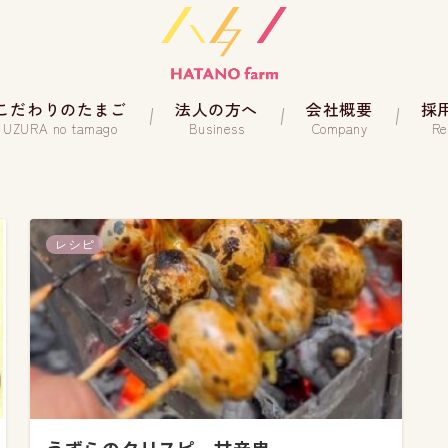
こだわりのたまご
法人の方へ
会社概要
採
UZURA no tamago
Business
Company
Re
レシピ