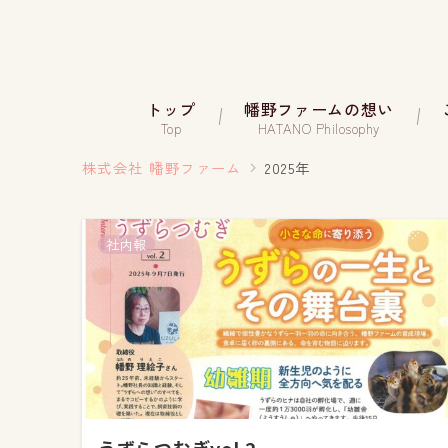
トップ
幡野ファームの想い
Top
HATANO Philosophy
株式会社 幡野ファーム
2025年
社内報