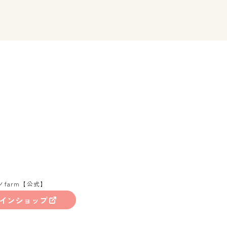
ノfarm【公式】
インショップ