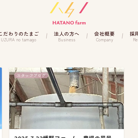
こだわりのたまご
法人の方へ
会社概要
採
UZURA no tamago
Business
Company
Re
スタッフブログ