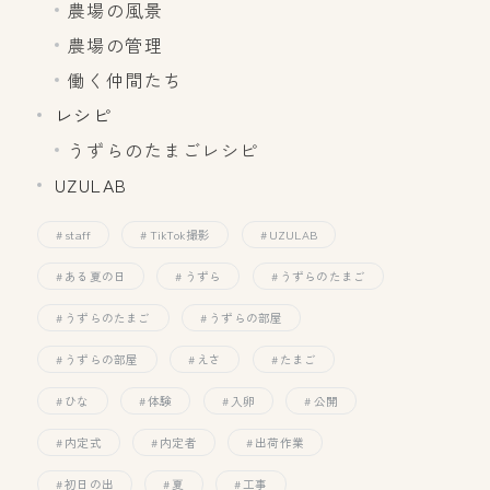
農場の風景
農場の管理
働く仲間たち
レシピ
うずらのたまごレシピ
UZULAB
staff
TikTok撮影
UZULAB
ある夏の日
うずら
うずらのたまご
うずらのたまご
うずらの部屋
うずらの部屋
えさ
たまご
ひな
体験
入卵
公開
内定式
内定者
出荷作業
初日の出
夏
工事