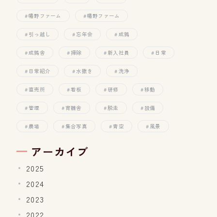
幡野ファーム
幡野ファーム
引っ越し
忘年会
成鶉
成鶉舎
掃除
新入社員
日常
日常紹介
水撒き
洗浄
直売所
看板
研修
移動
管理
育雛舎
脱走
設備
農場
集合写真
青空
風景
アーカイブ
2025
2024
2023
2022