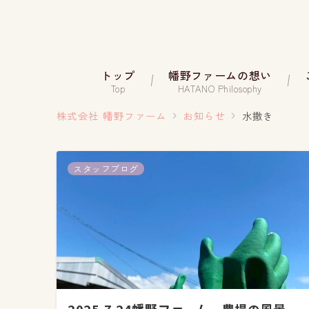
トップ
幡野ファームの想い
Top
HATANO Philosophy
株式会社 幡野ファーム
お知らせ
水撒き
スタッフブログ