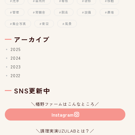
洗浄
直売所
看板
研修
移動
管理
育雛舎
脱走
設備
農場
集合写真
青空
風景
アーカイブ
2025
2024
2023
2022
SNS更新中
＼幡野ファームはこんなところ／
Instagram
＼調理実演UZULABとは？／