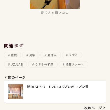
育て方を聞いたよ
関連タグ
体験
見学
夏休み
うずら
UZULAB
うずらの部屋
幡野ファーム
前のページ
投
🎊2024.7.17 UZULABプレオープン🎊
稿
ナ
次のページ