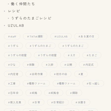
働く仲間たち
レシピ
うずらのたまごレシピ
UZULAB
staff
TikTok撮影
UZULAB
ある夏の日
うずら
うずらのたまご
うずらのたまご
うずらの部屋
うずらの部屋
えさ
たまご
ひな
体験
入卵
公開
内定式
内定者
出荷作業
初日の出
夏
工事
幡野ファーム
幡野ファーム
引っ越し
忘年会
成鶉
成鶉舎
掃除
新入社員
日常
日常紹介
水撒き