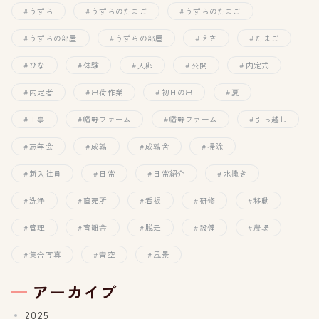
うずら
うずらのたまご
うずらのたまご
うずらの部屋
うずらの部屋
えさ
たまご
ひな
体験
入卵
公開
内定式
内定者
出荷作業
初日の出
夏
工事
幡野ファーム
幡野ファーム
引っ越し
忘年会
成鶉
成鶉舎
掃除
新入社員
日常
日常紹介
水撒き
洗浄
直売所
看板
研修
移動
管理
育雛舎
脱走
設備
農場
集合写真
青空
風景
アーカイブ
2025