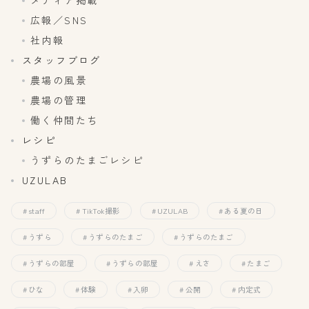
メディア掲載
広報／SNS
社内報
スタッフブログ
農場の風景
農場の管理
働く仲間たち
レシピ
うずらのたまごレシピ
UZULAB
staff
TikTok撮影
UZULAB
ある夏の日
うずら
うずらのたまご
うずらのたまご
うずらの部屋
うずらの部屋
えさ
たまご
ひな
体験
入卵
公開
内定式