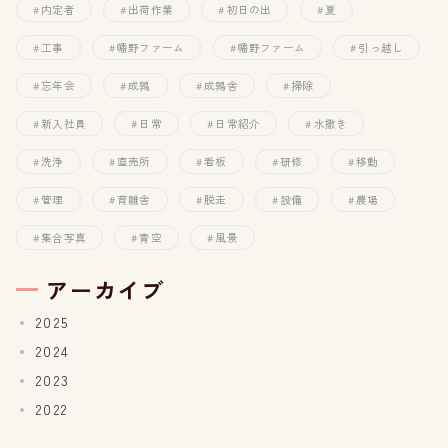
内定者
出荷作業
初日の出
夏
工事
幡野ファーム
幡野ファーム
引っ越し
忘年会
成鶉
成鶉舎
掃除
新入社員
日常
日常紹介
水撒き
洗浄
直売所
看板
研修
移動
管理
育雛舎
脱走
設備
農場
集合写真
青空
風景
アーカイブ
2025
2024
2023
2022