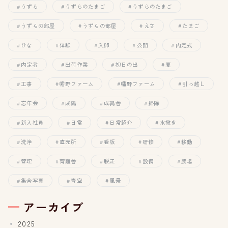
うずら
うずらのたまご
うずらのたまご
うずらの部屋
うずらの部屋
えさ
たまご
ひな
体験
入卵
公開
内定式
内定者
出荷作業
初日の出
夏
工事
幡野ファーム
幡野ファーム
引っ越し
忘年会
成鶉
成鶉舎
掃除
新入社員
日常
日常紹介
水撒き
洗浄
直売所
看板
研修
移動
管理
育雛舎
脱走
設備
農場
集合写真
青空
風景
アーカイブ
2025