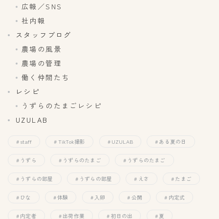
広報／SNS
社内報
スタッフブログ
農場の風景
農場の管理
働く仲間たち
レシピ
うずらのたまごレシピ
UZULAB
staff
TikTok撮影
UZULAB
ある夏の日
うずら
うずらのたまご
うずらのたまご
うずらの部屋
うずらの部屋
えさ
たまご
ひな
体験
入卵
公開
内定式
内定者
出荷作業
初日の出
夏