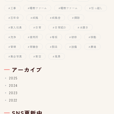
工事
幡野ファーム
幡野ファーム
引っ越し
忘年会
成鶉
成鶉舎
掃除
新入社員
日常
日常紹介
水撒き
洗浄
直売所
看板
研修
移動
管理
育雛舎
脱走
設備
農場
集合写真
青空
風景
アーカイブ
2025
2024
2023
2022
SNS更新中