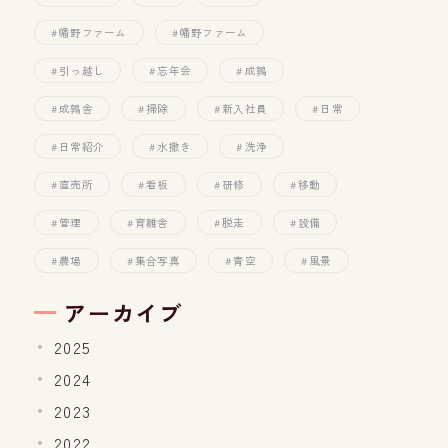
幡野ファーム
幡野ファーム
引っ越し
忘年会
成鶉
成鶉舎
掃除
新入社員
日常
日常紹介
水撒き
洗浄
直売所
看板
研修
移動
管理
育雛舎
脱走
設備
農場
集合写真
青空
風景
アーカイブ
2025
2024
2023
2022