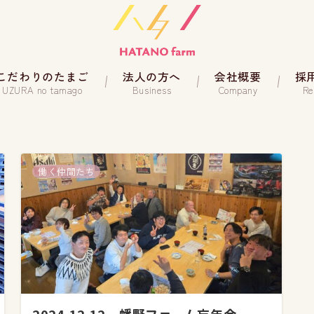
こだわりのたまご
法人の方へ
会社概要
採
UZURA no tamago
Business
Company
Re
働く仲間たち