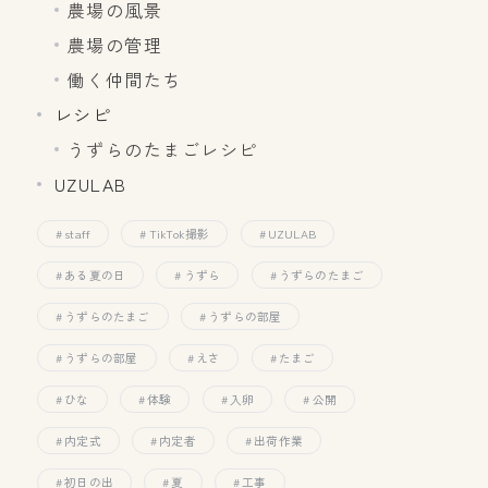
農場の風景
農場の管理
働く仲間たち
レシピ
うずらのたまごレシピ
UZULAB
staff
TikTok撮影
UZULAB
ある夏の日
うずら
うずらのたまご
うずらのたまご
うずらの部屋
うずらの部屋
えさ
たまご
ひな
体験
入卵
公開
内定式
内定者
出荷作業
初日の出
夏
工事