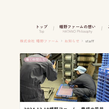
トップ
幡野ファームの想い
Top
HATANO Philosophy
株式会社 幡野ファーム
お知らせ
staff
働く仲間たち