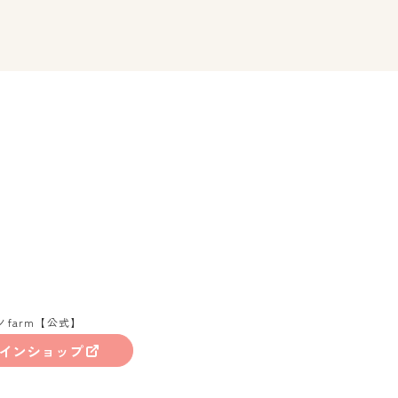
ノfarm【公式】
インショップ