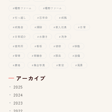
幡野ファーム
幡野ファーム
引っ越し
忘年会
成鶉
成鶉舎
掃除
新入社員
日常
日常紹介
水撒き
洗浄
直売所
看板
研修
移動
管理
育雛舎
脱走
設備
農場
集合写真
青空
風景
アーカイブ
2025
2024
2023
2022