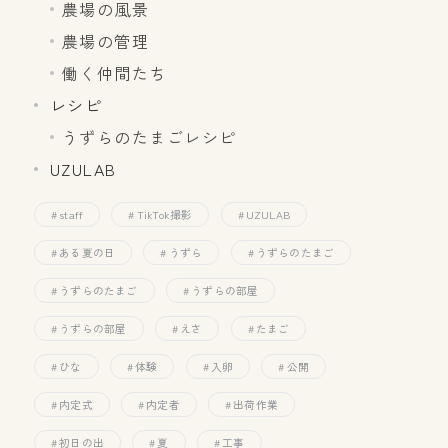
農場の風景
農場の管理
働く仲間たち
レシピ
うずらのたまごレシピ
UZULAB
staff
TikTok撮影
UZULAB
ある夏の日
うずら
うずらのたまご
うずらのたまご
うずらの部屋
うずらの部屋
えさ
たまご
ひな
体験
入卵
公開
内定式
内定者
出荷作業
初日の出
夏
工事