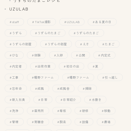
うずらのたまごレシピ
UZULAB
staff
TikTok撮影
UZULAB
ある夏の日
うずら
うずらのたまご
うずらのたまご
うずらの部屋
うずらの部屋
えさ
たまご
ひな
体験
入卵
公開
内定式
内定者
出荷作業
初日の出
夏
工事
幡野ファーム
幡野ファーム
引っ越し
忘年会
成鶉
成鶉舎
掃除
新入社員
日常
日常紹介
水撒き
洗浄
直売所
看板
研修
移動
管理
育雛舎
脱走
設備
農場