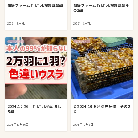
幡野ファームTikTok撮影風景📸
幡野ファームTikTok撮影風景そ
の1📸
2025年2月9日
2025年2月7日
広報／SNS
広報／SNS
2024.12.26 TikTok始めまし
🥚2024.10.9 出荷先研修 その2
た📸
🥚
2024年12月26日
2024年10月9日