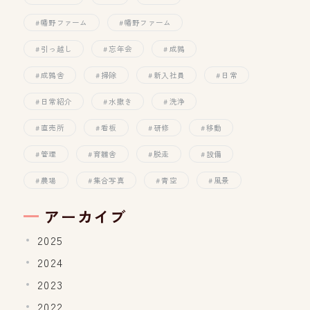
幡野ファーム
幡野ファーム
引っ越し
忘年会
成鶉
成鶉舎
掃除
新入社員
日常
日常紹介
水撒き
洗浄
直売所
看板
研修
移動
管理
育雛舎
脱走
設備
農場
集合写真
青空
風景
アーカイブ
2025
2024
2023
2022