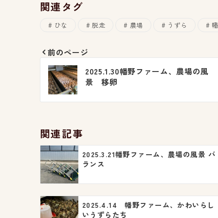
関連タグ
ひな
脱走
農場
うずら
前のページ
投
2025.1.30幡野ファーム、農場の風
稿
景 移卵
ナ
ビ
関連記事
ゲ
2025.3.21幡野ファーム、農場の風景 バ
ー
ランス
シ
ョ
2025.4.14 幡野ファーム、かわいらし
ン
いうずらたち