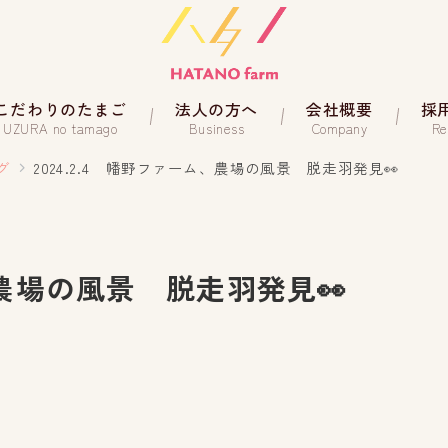
こだわりのたまご
法人の方へ
会社概要
採
UZURA no tamago
Business
Company
Re
グ
2024.2.4 幡野ファーム、農場の風景 脱走羽発見👀
ム、農場の風景 脱走羽発見👀