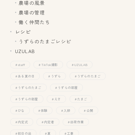
農場の風景
農場の管理
働く仲間たち
レシピ
うずらのたまごレシピ
UZULAB
staff
TikTok撮影
UZULAB
ある夏の日
うずら
うずらのたまご
うずらのたまご
うずらの部屋
うずらの部屋
えさ
たまご
ひな
体験
入卵
公開
内定式
内定者
出荷作業
初日の出
夏
工事