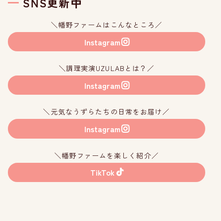
SNS更新中
＼幡野ファームはこんなところ／
Instagram
＼調理実演UZULABとは？／
Instagram
＼元気なうずらたちの日常をお届け／
Instagram
＼幡野ファームを楽しく紹介／
TikTok