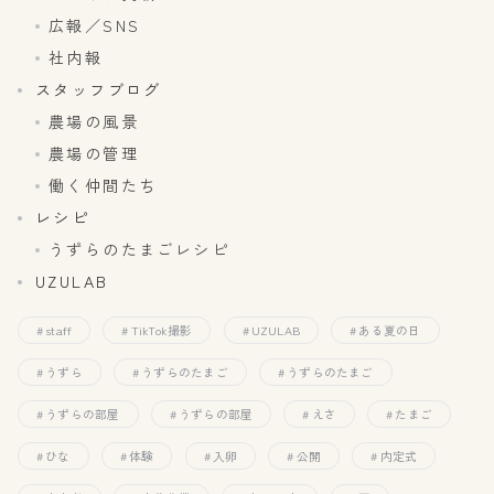
広報／SNS
社内報
スタッフブログ
農場の風景
農場の管理
働く仲間たち
レシピ
うずらのたまごレシピ
UZULAB
staff
TikTok撮影
UZULAB
ある夏の日
うずら
うずらのたまご
うずらのたまご
うずらの部屋
うずらの部屋
えさ
たまご
ひな
体験
入卵
公開
内定式