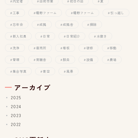
内定者
出荷作業
初日の出
夏
工事
幡野ファーム
幡野ファーム
引っ越し
忘年会
成鶉
成鶉舎
掃除
新入社員
日常
日常紹介
水撒き
洗浄
直売所
看板
研修
移動
管理
育雛舎
脱走
設備
農場
集合写真
青空
風景
アーカイブ
2025
2024
2023
2022