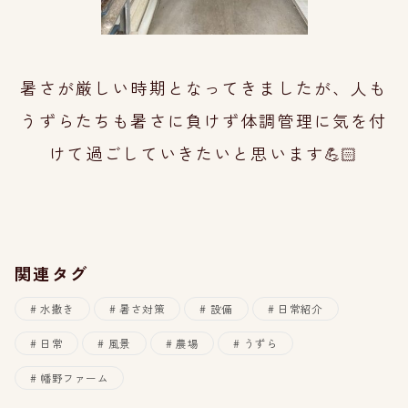
暑さが厳しい時期となってきましたが、人も
うずらたちも暑さに負けず
体調管理に気を付
けて過ごしていき
たいと思います💪🏻
関連タグ
水撒き
暑さ対策
設備
日常紹介
日常
風景
農場
うずら
幡野ファーム