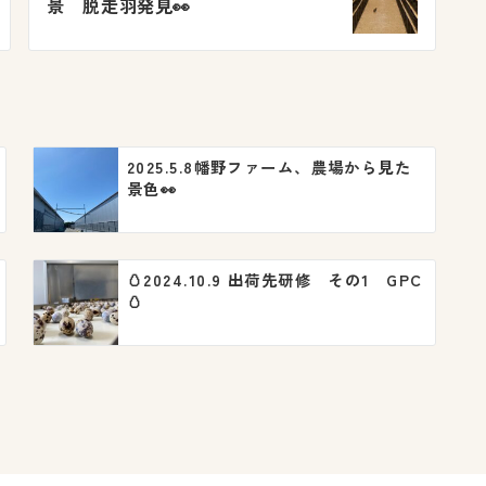
景 脱走羽発見👀
2025.5.8幡野ファーム、農場から見た
景色👀
🥚2024.10.9 出荷先研修 その1 GPC
🥚