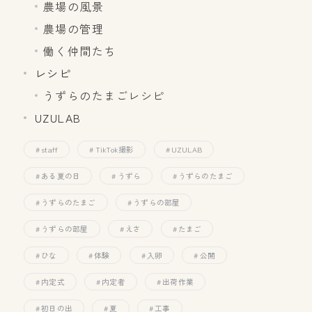
農場の風景
農場の管理
働く仲間たち
レシピ
うずらのたまごレシピ
UZULAB
staff
TikTok撮影
UZULAB
ある夏の日
うずら
うずらのたまご
うずらのたまご
うずらの部屋
うずらの部屋
えさ
たまご
ひな
体験
入卵
公開
内定式
内定者
出荷作業
初日の出
夏
工事