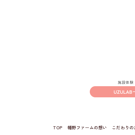
施設体験
UZULAB
TOP
幡野ファームの想い
こだわりの