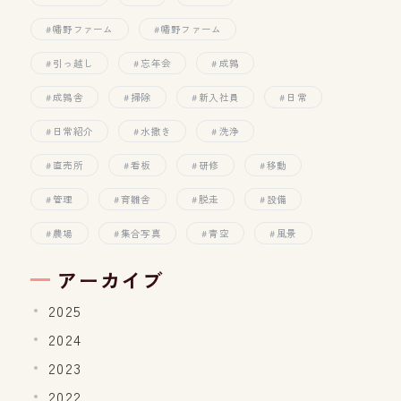
幡野ファーム
幡野ファーム
引っ越し
忘年会
成鶉
成鶉舎
掃除
新入社員
日常
日常紹介
水撒き
洗浄
直売所
看板
研修
移動
管理
育雛舎
脱走
設備
農場
集合写真
青空
風景
アーカイブ
2025
2024
2023
2022