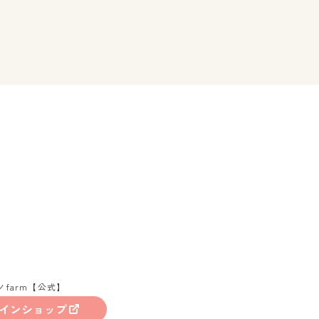
ノfarm【公式】
インショップ