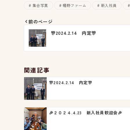
集合写真
幡野ファーム
新入社員
前のページ
投
🎊2024.2.14 内定🎊
稿
ナ
ビ
関連記事
ゲ
🎊2024.2.14 内定🎊
ー
シ
ョ
🎉２０２４.4.23 新入社員歓迎会🎉
ン