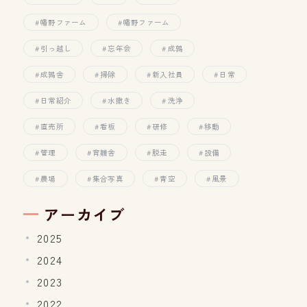
幡野ファーム
幡野ファーム
引っ越し
忘年会
成鶉
成鶉舎
掃除
新入社員
日常
日常紹介
水撒き
洗浄
直売所
看板
研修
移動
管理
育雛舎
脱走
設備
農場
集合写真
青空
風景
アーカイブ
2025
2024
2023
2022