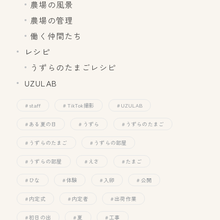
農場の風景
農場の管理
働く仲間たち
レシピ
うずらのたまごレシピ
UZULAB
staff
TikTok撮影
UZULAB
ある夏の日
うずら
うずらのたまご
うずらのたまご
うずらの部屋
うずらの部屋
えさ
たまご
ひな
体験
入卵
公開
内定式
内定者
出荷作業
初日の出
夏
工事