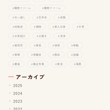
幡野ファーム
幡野ファーム
引っ越し
忘年会
成鶉
成鶉舎
掃除
新入社員
日常
日常紹介
水撒き
洗浄
直売所
看板
研修
移動
管理
育雛舎
脱走
設備
農場
集合写真
青空
風景
アーカイブ
2025
2024
2023
2022