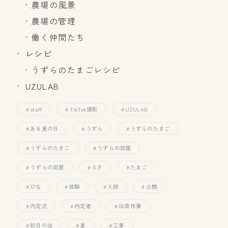
農場の風景
農場の管理
働く仲間たち
レシピ
うずらのたまごレシピ
UZULAB
staff
TikTok撮影
UZULAB
ある夏の日
うずら
うずらのたまご
うずらのたまご
うずらの部屋
うずらの部屋
えさ
たまご
ひな
体験
入卵
公開
内定式
内定者
出荷作業
初日の出
夏
工事