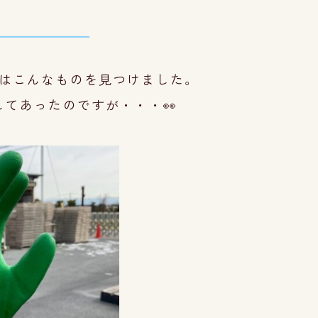
はこんなものを見つけました。
して
あったのです
が・・・👀