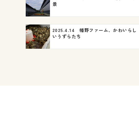
ー
景
シ
ョ
2025.4.14 幡野ファーム、かわいらし
ン
いうずらたち