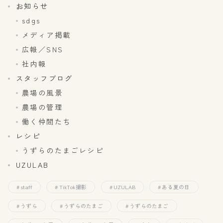
お知らせ
sdgs
メディア掲載
広報／SNS
社内報
スタッフブログ
農場の風景
農場の管理
働く仲間たち
レシピ
うずらのたまごレシピ
UZULAB
staff
TikTok撮影
UZULAB
ある夏の日
うずら
うずらのたまご
うずらのたまご