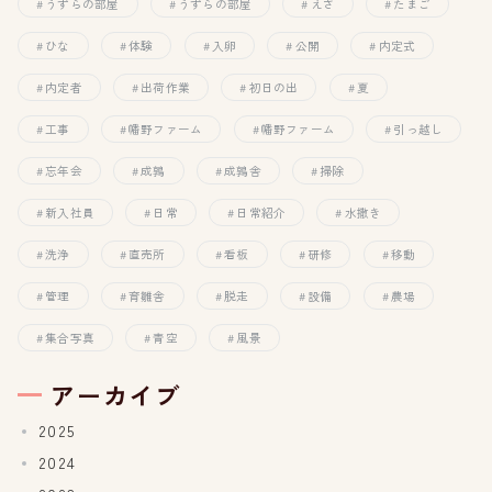
うずらの部屋
うずらの部屋
えさ
たまご
ひな
体験
入卵
公開
内定式
内定者
出荷作業
初日の出
夏
工事
幡野ファーム
幡野ファーム
引っ越し
忘年会
成鶉
成鶉舎
掃除
新入社員
日常
日常紹介
水撒き
洗浄
直売所
看板
研修
移動
管理
育雛舎
脱走
設備
農場
集合写真
青空
風景
アーカイブ
2025
2024