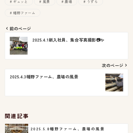
ギュッと
風景
農場
うずら
幡野ファーム
前のページ
投
2025.4.1新入社員、集合写真撮影📷✨
稿
ナ
次のページ
ビ
2025.4.3幡野ファーム、農場の風景
ゲ
ー
シ
関連記事
ョ
2025.5.8幡野ファーム、農場の風景