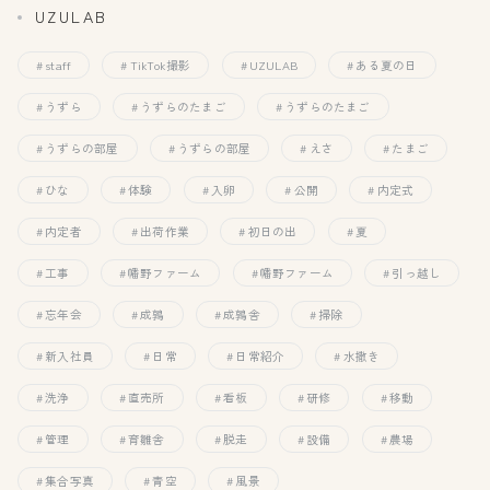
UZULAB
staff
TikTok撮影
UZULAB
ある夏の日
うずら
うずらのたまご
うずらのたまご
うずらの部屋
うずらの部屋
えさ
たまご
ひな
体験
入卵
公開
内定式
内定者
出荷作業
初日の出
夏
工事
幡野ファーム
幡野ファーム
引っ越し
忘年会
成鶉
成鶉舎
掃除
新入社員
日常
日常紹介
水撒き
洗浄
直売所
看板
研修
移動
管理
育雛舎
脱走
設備
農場
集合写真
青空
風景