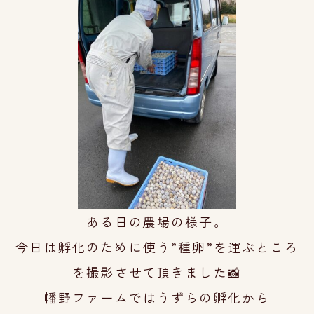
ある日の農場の様子。
今日は孵化のために使う”種卵”を
運ぶところ
を撮
影させて頂きました📸
幡野ファームではうずらの孵化から