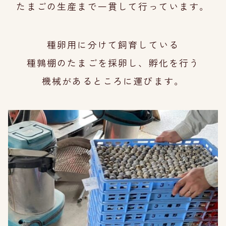
たまごの生
産ま
で一貫して行っています。
種卵用に分けて飼育している
種鶉棚のたまご
を採卵し、
孵化を行う
機械があるところに運
びます。