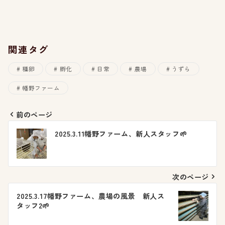
関連タグ
種卵
孵化
日常
農場
うずら
幡野ファーム
前のページ
投
2025.3.11幡野ファーム、新人スタッフ🌱
稿
ナ
次のページ
ビ
2025.3.17幡野ファーム、農場の風景 新人ス
タッフ2🌱
ゲ