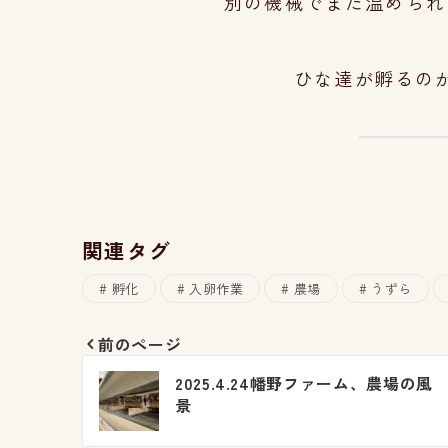
別の機械でまた温められ
ひな達が孵るのが
関連タグ
孵化
入卵作業
農場
うずら
前のページ
投
2025.4.24幡野ファーム、農場の風
稿
景