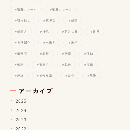
幡野ファーム
幡野ファーム
引っ越し
忘年会
成鶉
成鶉舎
掃除
新入社員
日常
日常紹介
水撒き
洗浄
直売所
看板
研修
移動
管理
育雛舎
脱走
設備
農場
集合写真
青空
風景
アーカイブ
2025
2024
2023
2022