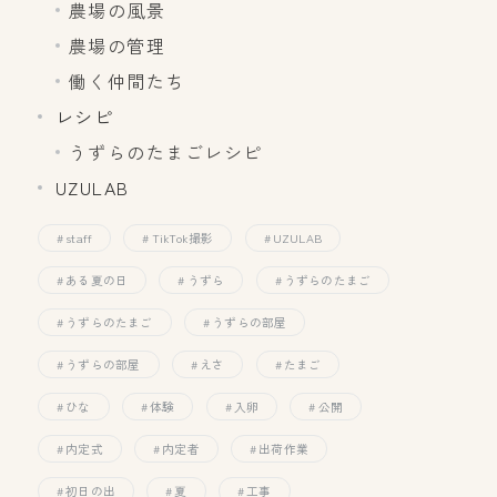
農場の風景
農場の管理
働く仲間たち
レシピ
うずらのたまごレシピ
UZULAB
staff
TikTok撮影
UZULAB
ある夏の日
うずら
うずらのたまご
うずらのたまご
うずらの部屋
うずらの部屋
えさ
たまご
ひな
体験
入卵
公開
内定式
内定者
出荷作業
初日の出
夏
工事