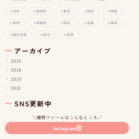
洗浄
直売所
看板
研修
移動
管理
育雛舎
脱走
設備
農場
集合写真
青空
風景
アーカイブ
2025
2024
2023
2022
SNS更新中
＼幡野ファームはこんなところ／
Instagram