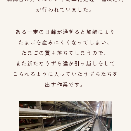
が行われていました。
ある一定の日齢が過ぎると加齢により
たまごを
産みにくくなってしまい、
たまごの質
も落ちてしまうので
、
また新たなう
ずら達が引っ越しをして
こられる
ように
入っていたうずらたちを
出す作
業です
。