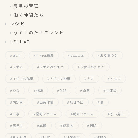
農場の管理
働く仲間たち
レシピ
うずらのたまごレシピ
UZULAB
staff
TikTok撮影
UZULAB
ある夏の日
うずら
うずらのたまご
うずらのたまご
うずらの部屋
うずらの部屋
えさ
たまご
ひな
体験
入卵
公開
内定式
内定者
出荷作業
初日の出
夏
工事
幡野ファーム
幡野ファーム
引っ越し
忘年会
成鶉
成鶉舎
掃除
新入社員
日常
日常紹介
水撒き