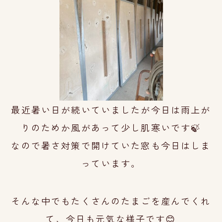
最近暑い日が続いていましたが
今日は雨上が
りの
ためか風があって
少し肌寒いで
す🍃
なので暑さ対策で開けていた窓も
今日はしま
ってい
ます。
そんな中でもたくさんのたまごを産んでくれ
て、今日も元気な様子です😊