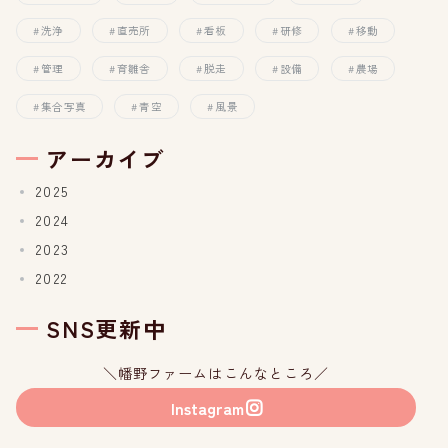
洗浄
直売所
看板
研修
移動
管理
育雛舎
脱走
設備
農場
集合写真
青空
風景
アーカイブ
2025
2024
2023
2022
SNS更新中
＼幡野ファームはこんなところ／
Instagram