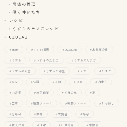
農場の管理
働く仲間たち
レシピ
うずらのたまごレシピ
UZULAB
staff
TikTok撮影
UZULAB
ある夏の日
うずら
うずらのたまご
うずらのたまご
うずらの部屋
うずらの部屋
えさ
たまご
ひな
体験
入卵
公開
内定式
内定者
出荷作業
初日の出
夏
工事
幡野ファーム
幡野ファーム
引っ越し
忘年会
成鶉
成鶉舎
掃除
新入社員
日常
日常紹介
水撒き