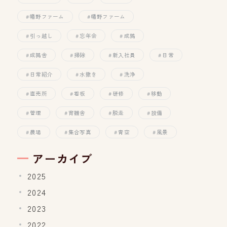
幡野ファーム
幡野ファーム
引っ越し
忘年会
成鶉
成鶉舎
掃除
新入社員
日常
日常紹介
水撒き
洗浄
直売所
看板
研修
移動
管理
育雛舎
脱走
設備
農場
集合写真
青空
風景
アーカイブ
2025
2024
2023
2022