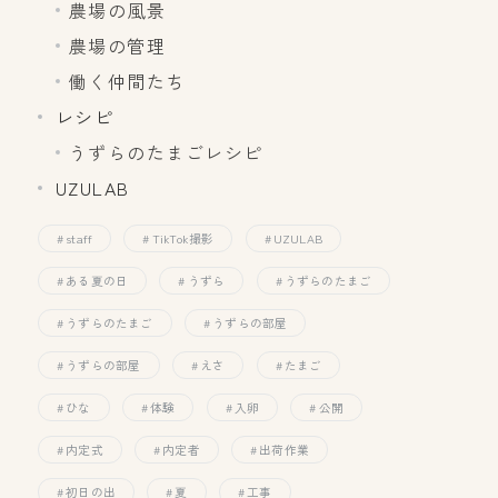
農場の風景
農場の管理
働く仲間たち
レシピ
うずらのたまごレシピ
UZULAB
staff
TikTok撮影
UZULAB
ある夏の日
うずら
うずらのたまご
うずらのたまご
うずらの部屋
うずらの部屋
えさ
たまご
ひな
体験
入卵
公開
内定式
内定者
出荷作業
初日の出
夏
工事