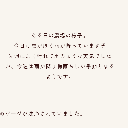
ある日の農場の様子。
今日は雲が厚く雨が降っています☔
先週はよく晴れて夏のような天気でした
が、
今
週は雨が降り梅雨らしい
季節となる
ようで
す。
の
ゲージが洗浄さ
れていました。