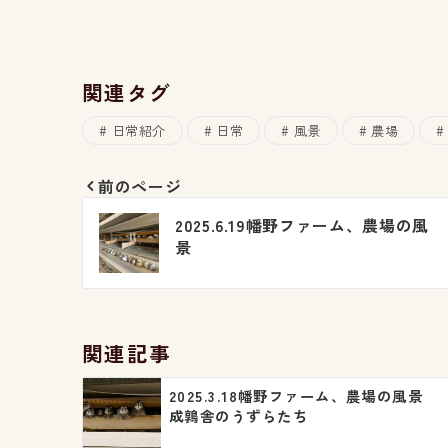
関連タグ
日常紹介
日常
風景
農場
前のページ
投
2025.6.19幡野ファーム、農場の風
稿
景
ナ
ビ
関連記事
ゲ
2025.3.18幡野ファーム、農場の風景
ー
成鶉舎のうずらたち
シ