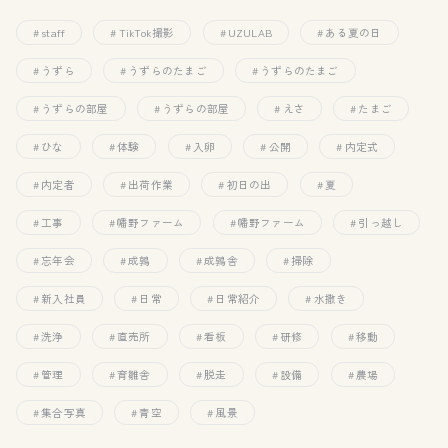
staff
TikTok撮影
UZULAB
ある夏の日
うずら
うずらのたまご
うずらのたまご
うずらの部屋
うずらの部屋
えさ
たまご
ひな
体験
入卵
公開
内定式
内定者
出荷作業
初日の出
夏
工事
幡野ファーム
幡野ファーム
引っ越し
忘年会
成鶉
成鶉舎
掃除
新入社員
日常
日常紹介
水撒き
洗浄
直売所
看板
研修
移動
管理
育雛舎
脱走
設備
農場
集合写真
青空
風景