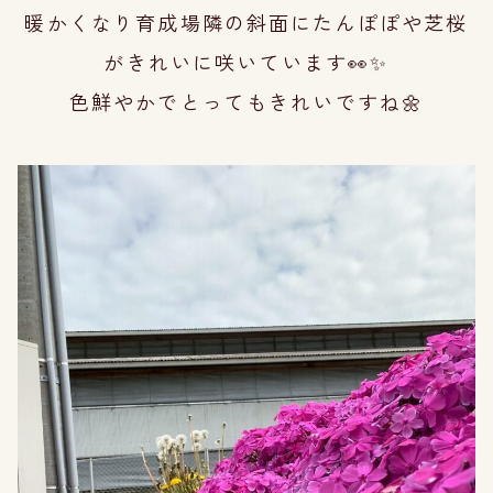
暖かくなり育成場隣の斜面にたんぽぽや芝桜
がきれいに咲いています👀✨
色鮮やかでとってもきれいですね🌼