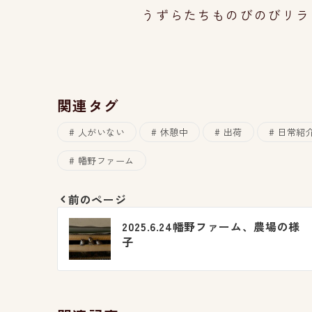
うずらたちものびのびリラ
関連タグ
人がいない
休憩中
出荷
日常紹
幡野ファーム
前のページ
投
2025.6.24幡野ファーム、農場の様
稿
子
ナ
ビ