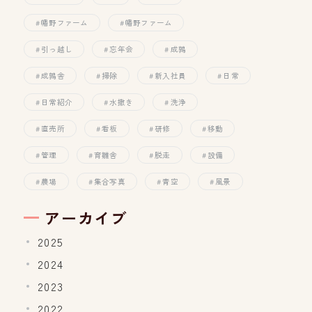
幡野ファーム
幡野ファーム
引っ越し
忘年会
成鶉
成鶉舎
掃除
新入社員
日常
日常紹介
水撒き
洗浄
直売所
看板
研修
移動
管理
育雛舎
脱走
設備
農場
集合写真
青空
風景
アーカイブ
2025
2024
2023
2022