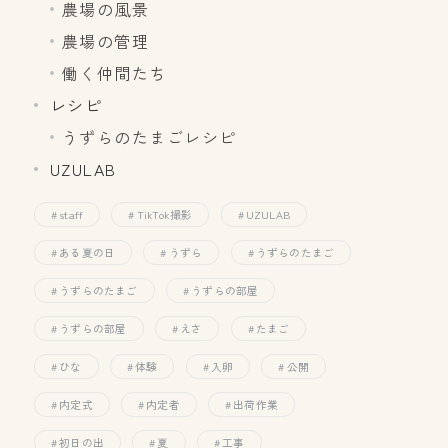
農場の風景
農場の管理
働く仲間たち
レシピ
うずらのたまごレシピ
UZULAB
staff
TikTok撮影
UZULAB
ある夏の日
うずら
うずらのたまご
うずらのたまご
うずらの部屋
うずらの部屋
えさ
たまご
ひな
体験
入卵
公開
内定式
内定者
出荷作業
初日の出
夏
工事