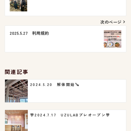
稿
ナ
次のページ
ビ
2025.5.27 利用規約
ゲ
ー
シ
関連記事
ョ
2024.5.20 解体開始🪚
ン
🎊2024.7.17 UZULABプレオープン🎊