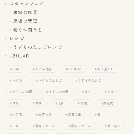
スタッフブログ
農場の風景
農場の管理
働く仲間たち
レシピ
うずらのたまごレシピ
UZULAB
staff
TikTok撮影
UZULAB
ある夏の日
うずら
うずらのたまご
うずらのたまご
うずらの部屋
うずらの部屋
えさ
たまご
ひな
体験
入卵
公開
内定式
内定者
出荷作業
初日の出
夏
工事
幡野ファーム
幡野ファーム
引っ越し