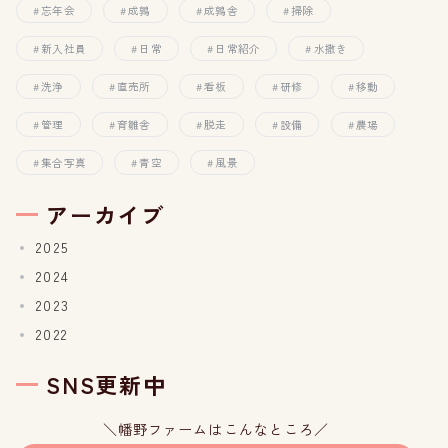
忘年会
成鶉
成鶉舎
掃除
新入社員
日常
日常紹介
水撒き
洗浄
直売所
看板
研修
移動
管理
育雛舎
脱走
設備
農場
集合写真
青空
風景
アーカイブ
2025
2024
2023
2022
SNS更新中
＼幡野ファームはこんなところ／