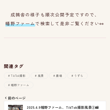
成鶉舎の様子も順次公開予定ですので、
幡野フ
ァーム
で検索して是非ご覧ください👀
関連タグ
TikTok撮影
風景
農場
うずら
幡野ファーム
前のページ
投
2025.4.9幡野ファーム、TikTok撮影風景②📸