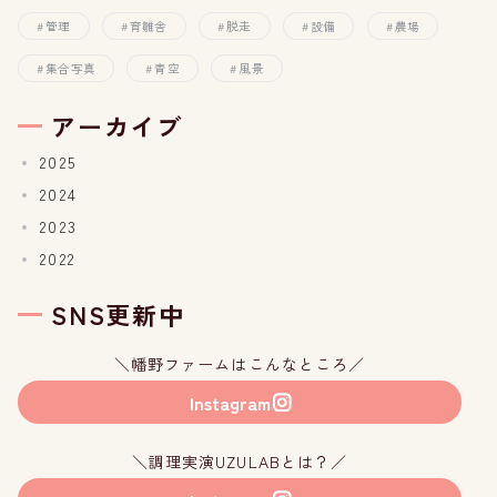
管理
育雛舎
脱走
設備
農場
集合写真
青空
風景
アーカイブ
2025
2024
2023
2022
SNS更新中
＼幡野ファームはこんなところ／
Instagram
＼調理実演UZULABとは？／