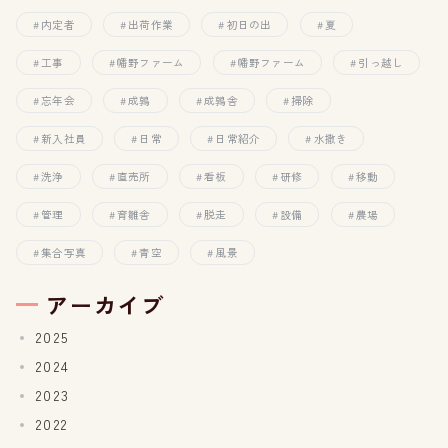
内定者
出荷作業
初日の出
夏
工事
幡野ファーム
幡野ファーム
引っ越し
忘年会
成鶉
成鶉舎
掃除
新入社員
日常
日常紹介
水撒き
洗浄
直売所
看板
研修
移動
管理
育雛舎
脱走
設備
農場
集合写真
青空
風景
アーカイブ
2025
2024
2023
2022