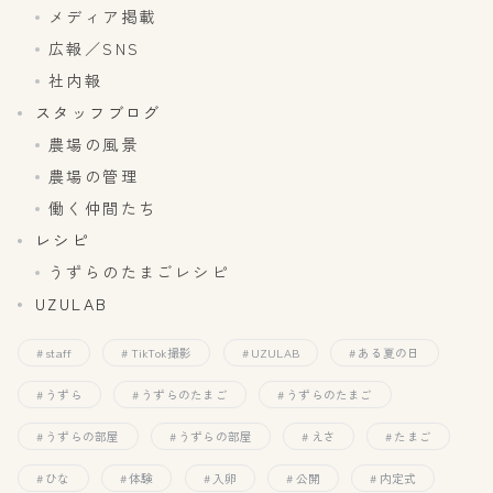
メディア掲載
広報／SNS
社内報
スタッフブログ
農場の風景
農場の管理
働く仲間たち
レシピ
うずらのたまごレシピ
UZULAB
staff
TikTok撮影
UZULAB
ある夏の日
うずら
うずらのたまご
うずらのたまご
うずらの部屋
うずらの部屋
えさ
たまご
ひな
体験
入卵
公開
内定式