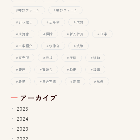
幡野ファーム
幡野ファーム
引っ越し
忘年会
成鶉
成鶉舎
掃除
新入社員
日常
日常紹介
水撒き
洗浄
直売所
看板
研修
移動
管理
育雛舎
脱走
設備
農場
集合写真
青空
風景
アーカイブ
2025
2024
2023
2022