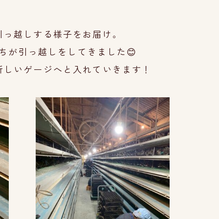
引
っ越しする様子をお届け。
ちが
引っ越しをして
きました😊
新しいゲージへと
入れていきます！