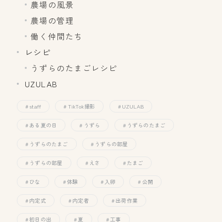
農場の風景
農場の管理
働く仲間たち
レシピ
うずらのたまごレシピ
UZULAB
staff
TikTok撮影
UZULAB
ある夏の日
うずら
うずらのたまご
うずらのたまご
うずらの部屋
うずらの部屋
えさ
たまご
ひな
体験
入卵
公開
内定式
内定者
出荷作業
初日の出
夏
工事