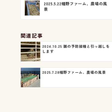
投
2025.5.22幡野ファーム、農場の風
稿
景
ナ
ビ
関連記事
ゲ
2024.10.25 雛の予防接種と引っ越しを
ー
します
シ
ョ
2025.7.28幡野ファーム、農場の風景
ン