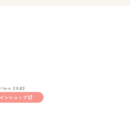
ノfarm【公式】
インショップ