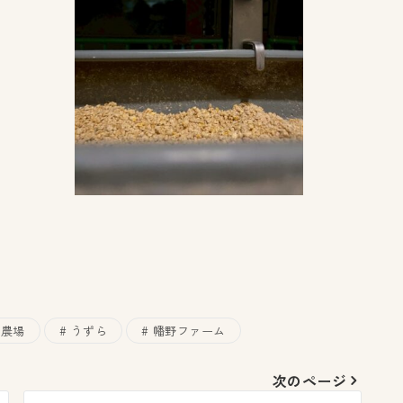
農場
うずら
幡野ファーム
次のページ